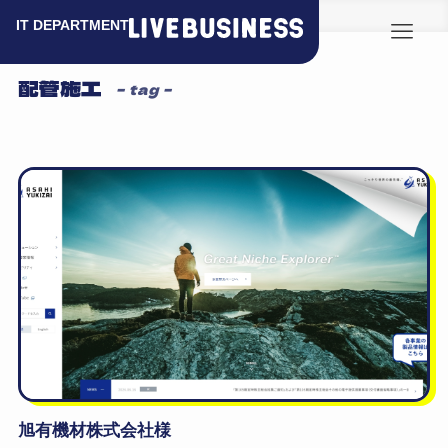
ホーム
配管施工
配管施工
– tag –
旭有機材株式会社様